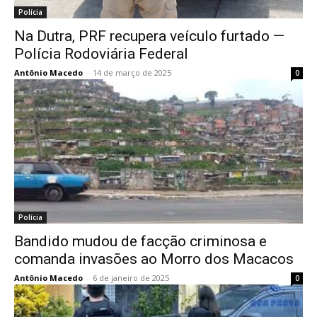
Polícia
Na Dutra, PRF recupera veículo furtado —
Polícia Rodoviária Federal
Antônio Macedo
-
14 de março de 2025
0
Polícia
Bandido mudou de facção criminosa e
comanda invasões ao Morro dos Macacos
Antônio Macedo
-
6 de janeiro de 2025
0