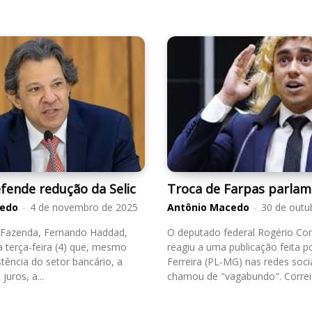
fende redução da Selic
Troca de Farpas parlam
cedo
-
4 de novembro de 2025
Antônio Macedo
-
30 de outu
 Fazenda, Fernando Haddad,
O deputado federal Rogério Cor
a terça-feira (4) que, mesmo
reagiu a uma publicação feita p
stência do setor bancário, a
Ferreira (PL-MG) nas redes socia
juros, a...
chamou de "vagabundo". 