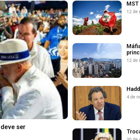
MST 
12 de
Máfi
princ
12 de
Hadd
4 de 
 deve ser
Troc
30 de 