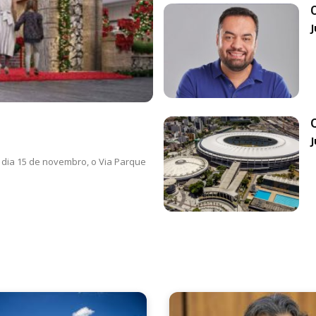
J
J
do dia 15 de novembro, o Via Parque