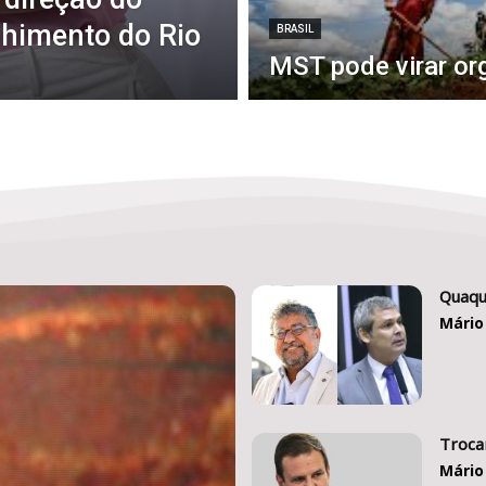
lhimento do Rio
BRASIL
MST pode virar or
Quaqu
Mário
Troca
Mário