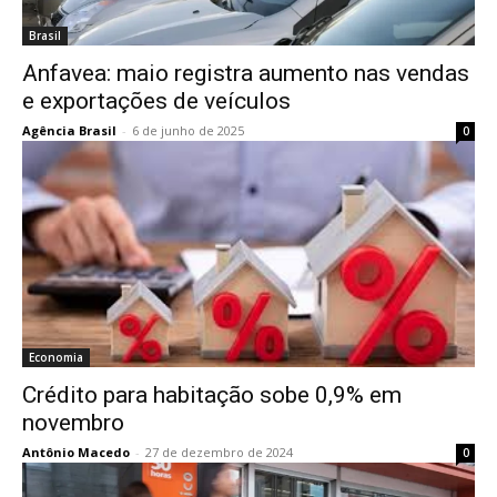
Brasil
Anfavea: maio registra aumento nas vendas
e exportações de veículos
Agência Brasil
-
6 de junho de 2025
0
Economia
Crédito para habitação sobe 0,9% em
novembro
Antônio Macedo
-
27 de dezembro de 2024
0