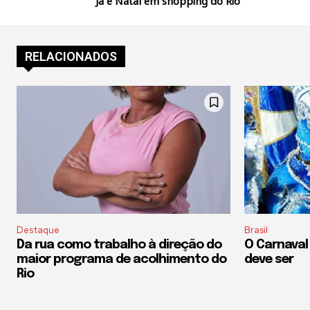
Já é Natal em shopping do Rio
RELACIONADOS
Destaque
Brasil
Da rua como trabalho à direção do
O Carnaval
maior programa de acolhimento do
deve ser
Rio