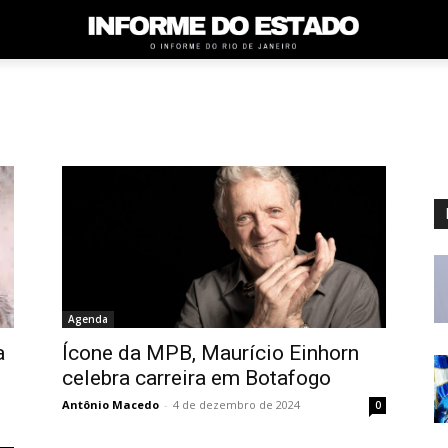
Agenda
a
Ícone da MPB, Maurício Einhorn
celebra carreira em Botafogo
Antônio Macedo
-
4 de dezembro de 2024
0