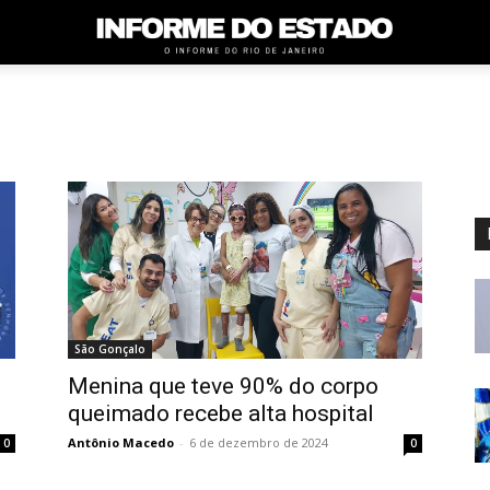
São Gonçalo
Menina que teve 90% do corpo
queimado recebe alta hospital
Antônio Macedo
-
6 de dezembro de 2024
0
0