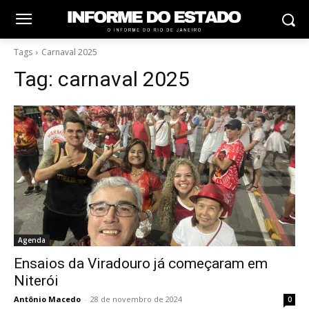
Tags
Carnaval 2025
Tag:
carnaval 2025
Agenda
Ensaios da Viradouro já começaram em
Niterói
Antônio Macedo
-
28 de novembro de 2024
0