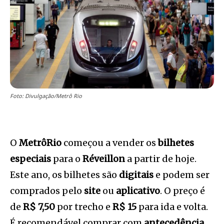
Foto: Divulgação/Metrô Rio
O
MetrôRio
começou a vender os
bilhetes
especiais
para o
Réveillon
a partir de hoje.
Este ano, os bilhetes são
digitais
e podem ser
comprados pelo
site
ou
aplicativo
. O preço é
de
R$ 7,50
por trecho e
R$ 15
para ida e volta.
É recomendável comprar com
antecedência
,