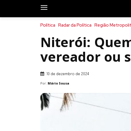
Política
Radar da Política
Região Metropoli
Niterói: Que
vereador ou s
10 de dezembro de 2024
Por:
Mário Sousa