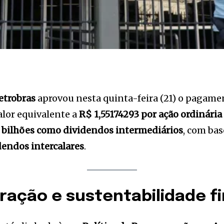
etrobras
aprovou nesta quinta-feira (21) o pagam
alor equivalente a
R$ 1,55174293 por ação ordinária 
6 bilhões como dividendos intermediários
, com ba
dendos intercalares
.
ração e sustentabilidade f