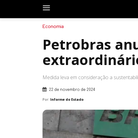
Economia
Petrobras anu
extraordinári
Medida leva em consideração a sustentabil
22 de novembro de 2024
Por:
Informe do Estado