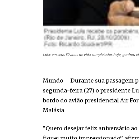
Lula: em seus 80 anos de vida completados hoje, ganhou 
Mundo – Durante sua passagem pel
segunda-feira (27) o presidente Lui
bordo do avião presidencial Air Fo
Malásia.
“Quero desejar feliz aniversário ao
fiquei muito impressionado”, afirm