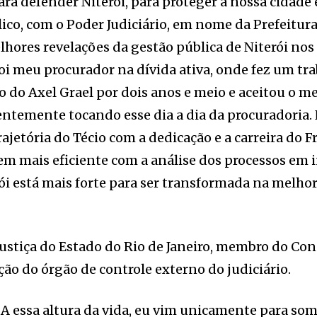
ra defender Niterói, para proteger a nossa cidade 
lico, com o Poder Judiciário, em nome da Prefeitura
lhores revelações da gestão pública de Niterói no
 foi meu procurador na dívida ativa, onde fez um tra
 do Axel Grael por dois anos e meio e aceitou o m
identemente tocando esse dia a dia da procuradoria.
ajetória do Técio com a dedicação e a carreira do Fr
 mais eficiente com a análise dos processos em i
rói está mais forte para ser transformada na melho
e justiça do Estado do Rio de Janeiro, membro do Co
ão do órgão de controle externo do judiciário.
 A essa altura da vida, eu vim unicamente para som