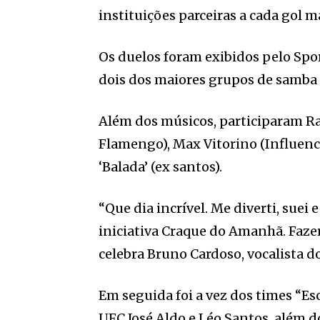
instituições parceiras a cada gol
Os duelos foram exibidos pelo Spo
dois dos maiores grupos de samba 
Além dos músicos, participaram Ram
Flamengo), Max Vitorino (Influenc
‘Balada’ (ex santos).
“Que dia incrível. Me diverti, sue
iniciativa Craque do Amanhã. Faze
celebra Bruno Cardoso, vocalista d
Em seguida foi a vez dos times “E
UFC José Aldo e Léo Santos, além do