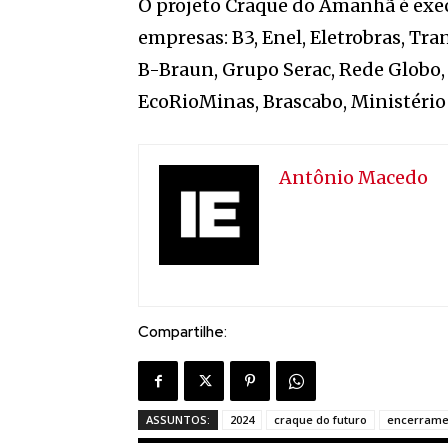
O projeto Craque do Amanhã é exec
empresas: B3, Enel, Eletrobras, Tra
B-Braun, Grupo Serac, Rede Globo,
EcoRioMinas, Brascabo, Ministério 
Antônio Macedo
Compartilhe:
ASSUNTOS:
2024
craque do futuro
encerrame