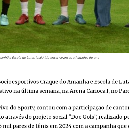
anhã e Escola de Lutas José Aldo encerraram as atividades do ano
 socioesportivos Craque do Amanhã e Escola de Lut
tivo na última semana, na Arena Carioca I, no Parq
ivo do Sportv, contou com a participação de cantore
do através do projeto social “Doe Gols”, realizado
6 mil pares de tênis em 2024 com a campanha que d