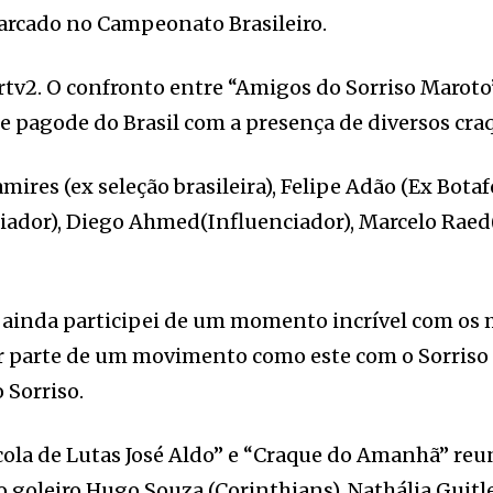
 marcado no Campeonato Brasileiro.
rtv2. O confronto entre “Amigos do Sorriso Maroto
e pagode do Brasil com a presença de diversos cra
ires (ex seleção brasileira), Felipe Adão (Ex Botaf
iador), Diego Ahmed(Influenciador), Marcelo Raed
i e ainda participei de um momento incrível com os
r parte de um movimento como este com o Sorriso
o Sorriso.
scola de Lutas José Aldo” e “Craque do Amanhã” re
 goleiro Hugo Souza (Corinthians), Nathália Guitle