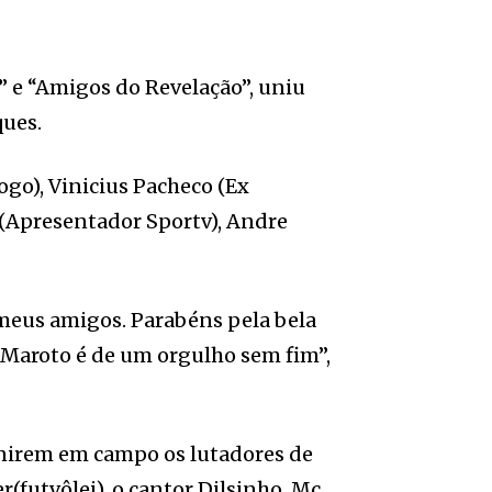
” e “Amigos do Revelação”, uniu
ques.
ogo), Vinicius Pacheco (Ex
(Apresentador Sportv), Andre
 meus amigos. Parabéns pela bela
 Maroto é de um orgulho sem fim”,
unirem em campo os lutadores de
r(futvôlei), o cantor Dilsinho, Mc